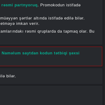
n rəsmi partnyoruq
. Promokodun istifadə
üəyyən şərtlər altında istifadə edilə bilər.
etməyə imkan verir.
amlarındakı rəsmi qruplarda da tapmaq olar. Bu
n. Naməlum saytdan kodun tətbiqi şəxsi
lə bilər.