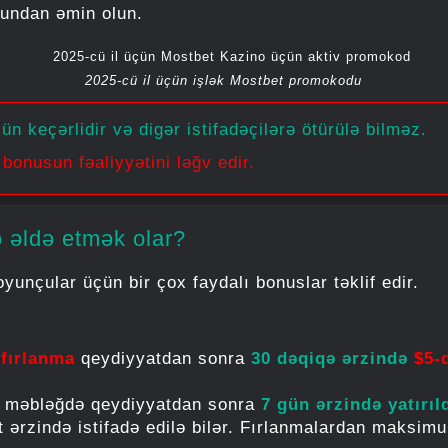
ğundan əmin olun.
2025-cü il üçün işlək Mostbet promokodu
n keçərlidir və digər istifadəçilərə ötürülə bilməz.
bonusun fəaliyyətini ləğv edir.
 əldə etmək olar?
unçular üçün bir çox faydalı bonuslar təklif edir.
 fırlanma
qeydiyyatdan sonra
30 dəqiqə ərzində
$5-
 məbləğdə qeydiyyatdan sonra
7 gün ərzində yatırıl
at ərzində istifadə edilə bilər. Fırlanmalardan maksim