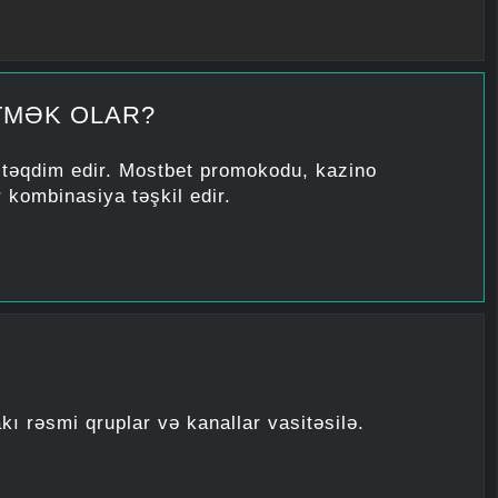
TMƏK OLAR?
 təqdim edir. Mostbet promokodu, kazino
 kombinasiya təşkil edir.
ı rəsmi qruplar və kanallar vasitəsilə.