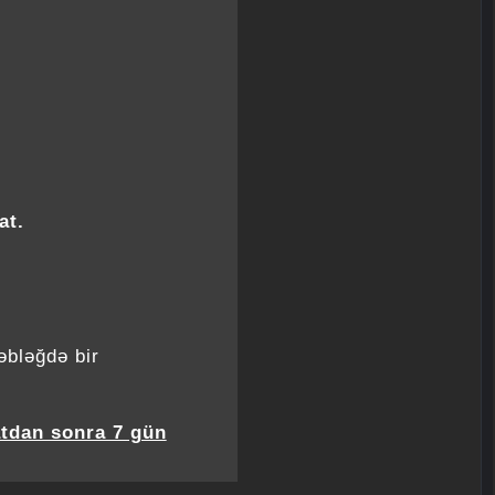
at.
bləğdə bir
tdan sonra 7 gün