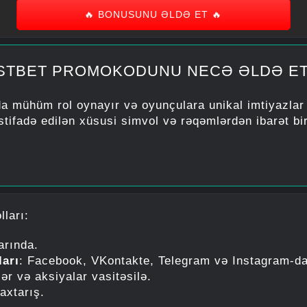
🔥 BONUSUNU ƏLDƏ ET 🔥
MOSTBET PROMOKODUNU NECƏ ƏLDƏ E
 mühüm rol oynayır və oyunçulara unikal imtiyazlar
tifadə edilən xüsusi simvol və rəqəmlərdən ibarət bir
ları:
arında.
arı
: Facebook, VKontakte, Telegram və Instagram-dak
lər və aksiyalar vasitəsilə.
 axtarış.