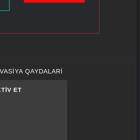
VASIYA QAYDALARI
TİV ET