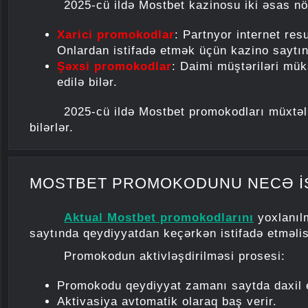
2025-cü ildə Mostbet kazinosu iki əsas nö
Xarici promokodlar
: Partnyor internet res
Onlardan istifadə etmək üçün kazino saytı
Şəxsi promokodlar
: Daimi müştəriləri mük
edilə bilər.
2025-cü ildə Mostbet promokodları müxtəlif
bilərlər.
MOSTBET PROMOKODUNU NECƏ IS
Aktual Mostbet promokodlarını
yoxlanıl
saytında qeydiyyatdan keçərkən istifadə etməlis
Promokodun aktivləşdirilməsi prosesi:
Promokodu qeydiyyat zamanı saytda daxil ed
Aktivasiya avtomatik olaraq baş verir.