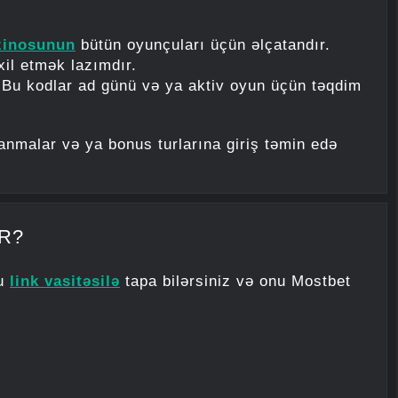
zinosunun
bütün oyunçuları üçün əlçatandır.
il etmək lazımdır.
. Bu kodlar ad günü və ya aktiv oyun üçün təqdim
anmalar və ya bonus turlarına giriş təmin edə
R?
du
link vasitəsilə
tapa bilərsiniz və onu Mostbet