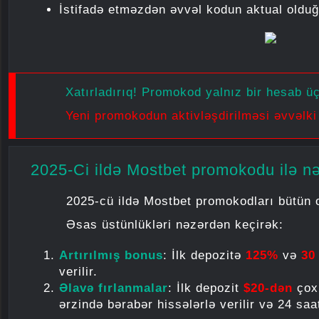
İstifadə etməzdən əvvəl kodun aktual oldu
Xatırladırıq! Promokod yalnız bir hesab üçü
Yeni promokodun aktivləşdirilməsi əvvəlki 
2025-Ci ildə Mostbet promokodu ilə nə
2025-cü ildə Mostbet promokodları bütün oy
Əsas üstünlükləri nəzərdən keçirək:
Artırılmış bonus
: İlk depozitə
125%
və
30
verilir.
Əlavə fırlanmalar
: İlk depozit
$20-dən
çox
ərzində bərabər hissələrlə verilir və 24 sa