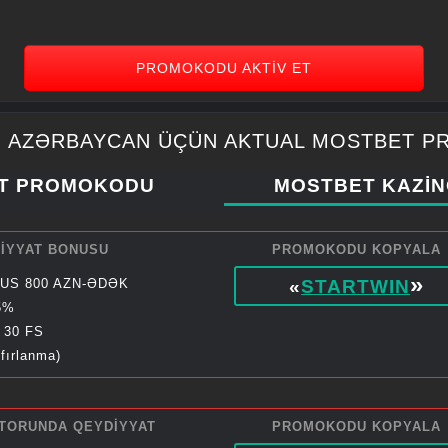
PROMOKODU AKTİV ET
ÜN AZƏRBAYCAN ÜÇÜN AKTUAL MOSTBET P
ET PROMOKODU
MOSTBET KAZİ
İYYAT BONUSU
PROMOKODU KOPYALA
»
NUS 800 AZN-ƏDƏK
«
STARTWIN
25%
 30 FS
fırlanma)
TORUNDA QEYDİYYAT
PROMOKODU KOPYALA