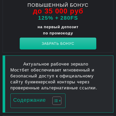
ПОВЫШЕННЫЙ БОНУС
до 35 000 руб
125% + 280FS
на первый депозит
по промокоду
ЗАБРАТЬ БОНУС
Актуальное рабочее зеркало
Мостбет обеспечивает мгновенный и
безопасный доступ к официальному
сайту букмекерской конторы через
проверенные альтернативные ссылки.
Содержание