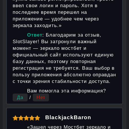
ввел свои логин и пароль. Хотя в
последнее время перешел на
приложение — удобнее чем через
зеркала заходить.»
Ответ
: Благодарим за отзыв,
SlotSlayer! Вы затронули важный
момент — зеркало мостбет и
официальный сайт используют единую
базу данных, поэтому повторная
регистрация не требуется. Ваш выбор в
пользу приложения абсолютно оправдан
с точки зрения стабильности доступа.
Вам помогла эта информация?
/
Да
Нет
BlackjackBaron
«Зашел через Мостбет зеркало и