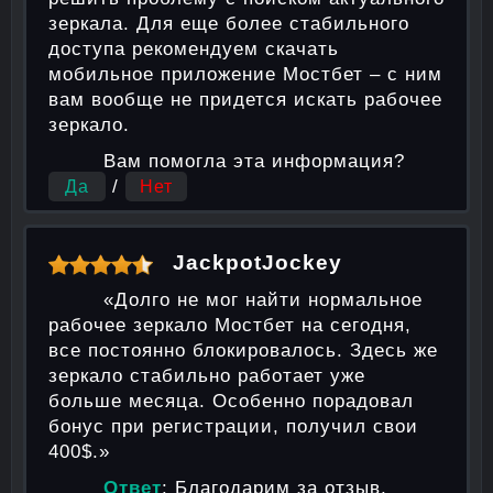
зеркала. Для еще более стабильного
доступа рекомендуем скачать
мобильное приложение Мостбет – с ним
вам вообще не придется искать рабочее
зеркало.
Вам помогла эта информация?
/
Да
Нет
JackpotJockey
«Долго не мог найти нормальное
рабочее зеркало Мостбет на сегодня,
все постоянно блокировалось. Здесь же
зеркало стабильно работает уже
больше месяца. Особенно порадовал
бонус при регистрации, получил свои
400$.»
Ответ
: Благодарим за отзыв,