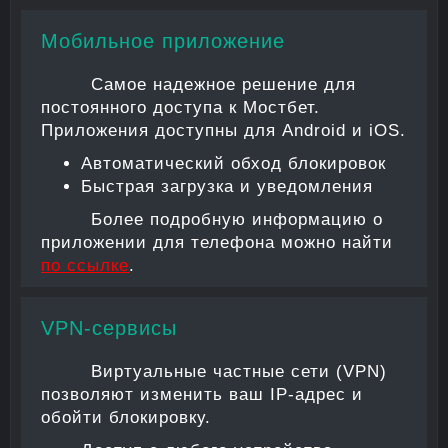
Мобильное приложение
Самое надежное решение для
постоянного доступа к Мостбет.
Приложения доступны для Android и iOS.
Автоматический обход блокировок
Быстрая загрузка и уведомления
Более подробную информацию о
приложении для телефона можно найти
по ссылке
.
VPN-сервисы
Виртуальные частные сети (VPN)
позволяют изменить ваш IP-адрес и
обойти блокировку.