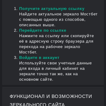
Получите актуальную ссылку
Найдите актуальное зеркало Мостбет
с помощью одного из способов,
описанных выше.
Перейдите по ссылке
Нажмите на ссылку или скопируйте
её в адресную строку браузера для
перехода на рабочее зеркало
Мостбет.
Войдите в аккаунт
Используйте свои учетные данные
для входа в личный кабинет на
зеркале точно так же, как на
основном сайте.
ФУНКЦИОНАЛ И ВОЗМОЖНОСТИ
ЗЕРКАЛЬНОГО САЙТА