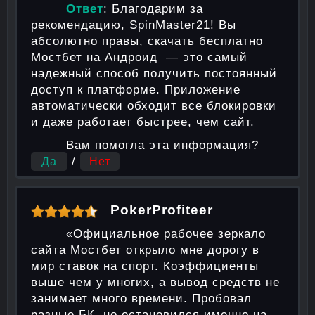
Ответ
: Благодарим за
рекомендацию, SpinMaster21! Вы
абсолютно правы, скачать бесплатно
Мостбет на Aндроид — это самый
надежный способ получить постоянный
доступ к платформе. Приложение
автоматически обходит все блокировки
и даже работает быстрее, чем сайт.
Вам помогла эта информация?
/
Да
Нет
PokerProfiteer
«Официальное рабочее зеркало
сайта Мостбет открыло мне дорогу в
мир ставок на спорт. Коэффициенты
выше чем у многих, а вывод средств не
занимает много времени. Пробовал
разные БК, но остановился именно на