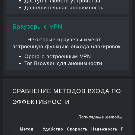
Доступ с любого устройства
Дополнительная анонимность
Браузеры с VPN
Некоторые браузеры имеют
встроенную функцию обхода блокировок.
Opera с встроенным VPN
Tor Browser для анонимности
СРАВНЕНИЕ МЕТОДОВ ВХОДА ПО
ЭФФЕКТИВНОСТИ
Популярные методы
Метод
Удобство
Скорость
Надежность
Реком