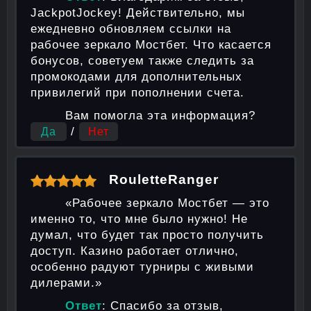
JackpotJockey! Действительно, мы
ежедневно обновляем ссылки на
рабочее зеркало Мостбет. Что касается
бонусов, советуем также следить за
промокодами для дополнительных
привилегий при пополнении счета.
Вам помогла эта информация?
/
Да
Нет
RouletteRanger
«Рабочее зеркало Мостбет — это
именно то, что мне было нужно! Не
думал, что будет так просто получить
доступ. Казино работает отлично,
особенно радуют турниры с живыми
дилерами.»
Ответ
: Спасибо за отзыв,