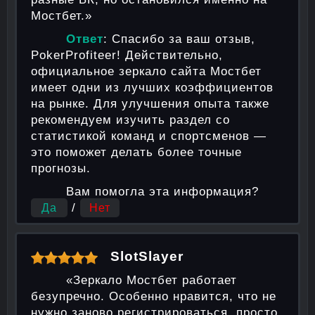
Мостбет.»
Ответ
: Спасибо за ваш отзыв,
PokerProfiteer! Действительно,
официальное зеркало сайта Мостбет
имеет одни из лучших коэффициентов
на рынке. Для улучшения опыта также
рекомендуем изучить раздел со
статистикой команд и спортсменов —
это поможет делать более точные
прогнозы.
Вам помогла эта информация?
/
Да
Нет
SlotSlayer
«Зеркало Мостбет работает
безупречно. Особенно нравится, что не
нужно заново регистрироваться, просто