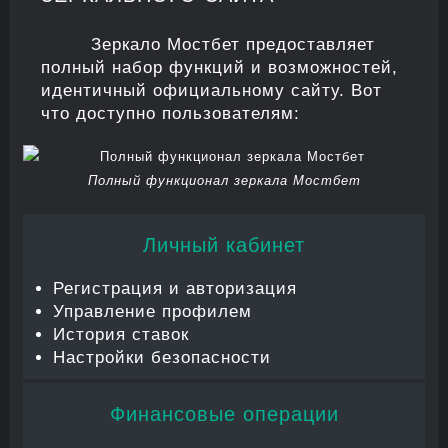
Зеркало Мостбет предоставляет
полный набор функций и возможностей,
идентичный официальному сайту. Вот
что доступно пользователям:
Полный функционал зеркала Мостбет
Личный кабинет
Регистрация и авторизация
Управление профилем
История ставок
Настройки безопасности
Финансовые операции