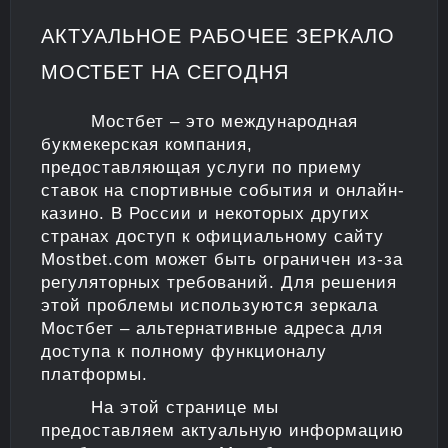
АКТУАЛЬНОЕ РАБОЧЕЕ ЗЕРКАЛО
МОСТБЕТ НА СЕГОДНЯ
Мостбет – это международная
букмекерская компания,
предоставляющая услуги по приему
ставок на спортивные события и онлайн-
казино. В России и некоторых других
странах доступ к официальному сайту
Mostbet.com может быть ограничен из-за
регуляторных требований. Для решения
этой проблемы используются зеркала
Мостбет – альтернативные адреса для
доступа к полному функционалу
платформы.
На этой странице мы
предоставляем актуальную информацию