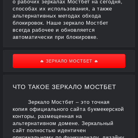
о рабочих зеркалах Мостбет на сегодня,
способах их использования, а также
альтернативных методах обхода
блокировок. Наше зеркало Мостбет
всегда рабочее и обновляется
автоматически при блокировке.
🔥 ЗЕРКАЛО МОСТБЕТ 🔥
ЧТО ТАКОЕ ЗЕРКАЛО МОСТБЕТ
Зеркало Мостбет – это точная
копия официального сайта букмекерской
конторы, размещенная на
альтернативном домене. Зеркальный
сайт полностью идентичен
оригинальному по функционалу, дизайну