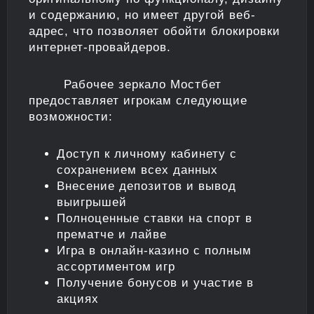
и содержанию, но имеет другой веб-
адрес, что позволяет обойти блокировки
интернет-провайдеров.
Рабочее зеркало Мостбет
предоставляет игрокам следующие
возможности:
Доступ к личному кабинету с
сохранением всех данных
Внесение депозитов и вывод
выигрышей
Полноценные ставки на спорт в
прематче и лайве
Игра в онлайн-казино с полным
ассортиментом игр
Получение бонусов и участие в
акциях